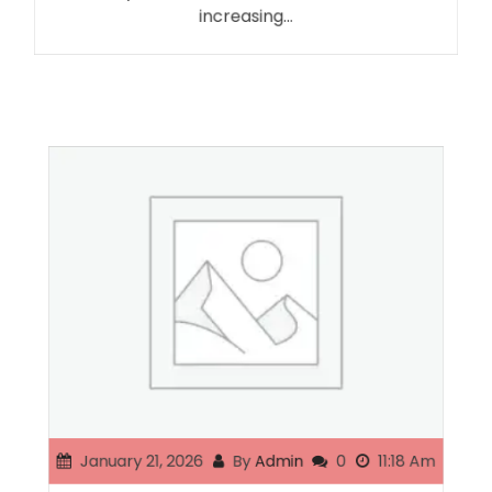
increasing…
January 21, 2026
By
Admin
0
11:18 Am