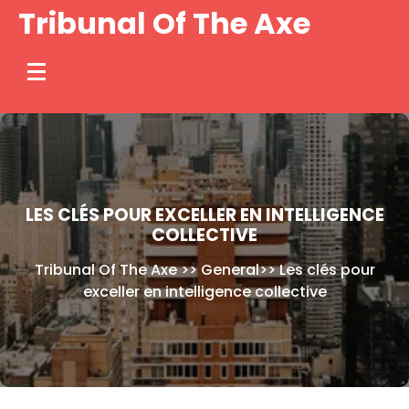
Skip
Tribunal Of The Axe
to
content
LES CLÉS POUR EXCELLER EN INTELLIGENCE
COLLECTIVE
Tribunal Of The Axe
>>
General
>>
Les clés pour
exceller en intelligence collective