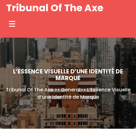
Skip
Tribunal Of The Axe
to
content
L’ESSENCE VISUELLE D’UNE IDENTITÉ DE
MARQUE
Tribunal Of The Axe
>>
General
>>
L’Essence Visuelle
d’une Identité de Marque