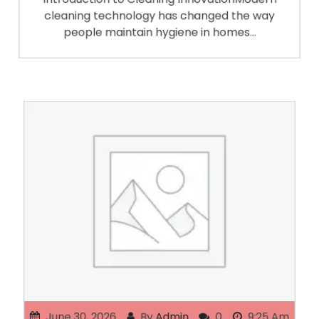
Introduction to Cleaning InnovationModern
cleaning technology has changed the way
people maintain hygiene in homes…
June 30, 2026
By
Admin
0
9:25 Am