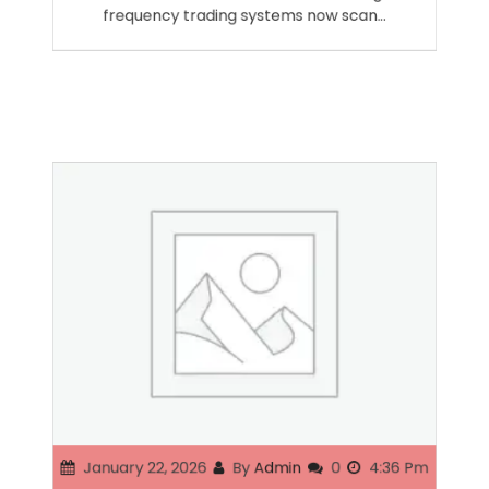
abandoned intuition for information. High-
frequency trading systems now scan…
January 22, 2026
By
Admin
0
4:36 Pm