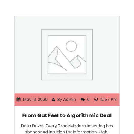
May 13, 2026
By
Admin
0
12:57 Pm
From Gut Feel to Algorithmic Deal
Data Drives Every TradeModern investing has