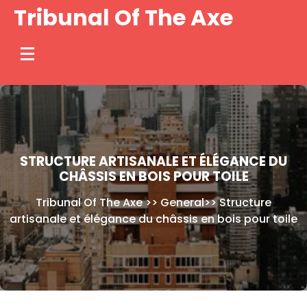
Skip
Tribunal Of The Axe
to
content
STRUCTURE ARTISANALE ET ÉLÉGANCE DU
CHÂSSIS EN BOIS POUR TOILE
Tribunal Of The Axe
>>
General
>>
Structure
artisanale et élégance du châssis en bois pour toile