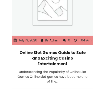
July 19, 2026
By
Admin
0
11:04 Am
Online Slot Games Guide to Safe
and Exciting Casino
Entertainment
Understanding the Popularity of Online Slot
Games Online slot games have become one
of the…