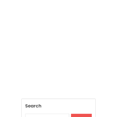
Search
SEARCH
Recent Posts
AI Assistant for Construction Drawings
Improving Accuracy and Project Efficiency
Transform Construction File Management
With Digital Solutions